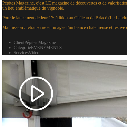
Pépites Magazine, c’est LE magazine de découvertes et de valorisation
un lieu emblématique du vignoble.
Pour le lancement de leur 17ᵉ édition au Château de Briacé (Le Landr
Ma mission : retranscrire en images l’ambiance chaleureuse et festive d
Client
Pépites Magazine
Catégorie
EVENEMENTS
Services
Vidéo