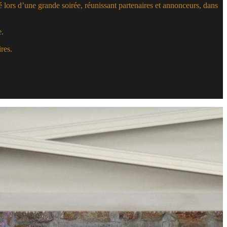
lors d’une grande soirée, réunissant partenaires et annonceurs, dans
e.
res.