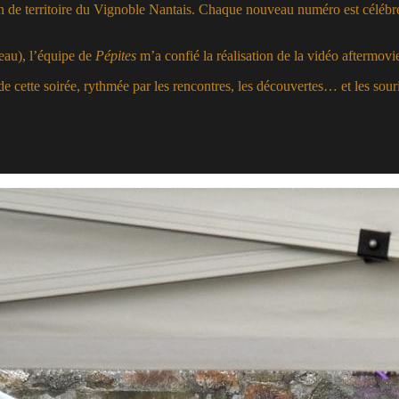
 de territoire du Vignoble Nantais. Chaque nouveau numéro est célébré 
eau), l’équipe de
Pépites
m’a confié la réalisation de la vidéo aftermovi
e cette soirée, rythmée par les rencontres, les découvertes… et les souri