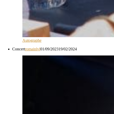
Autographe
Concert
romainlvl
01/09/2023
19/02/2024