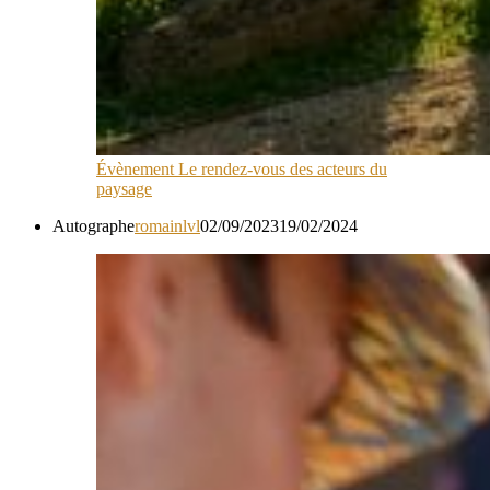
Évènement Le rendez-vous des acteurs du
paysage
Autographe
romainlvl
02/09/2023
19/02/2024