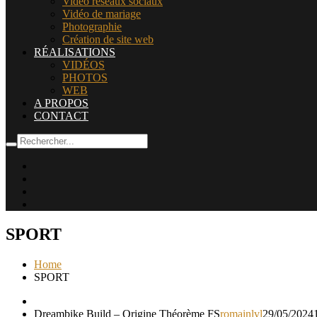
Vidéo réseaux sociaux
Vidéo de mariage
Photographie
Création de site web
RÉALISATIONS
VIDÉOS
PHOTOS
WEB
A PROPOS
CONTACT
SPORT
Home
SPORT
Dreambike Build – Origine Théorème FS
romainlvl
29/05/2024