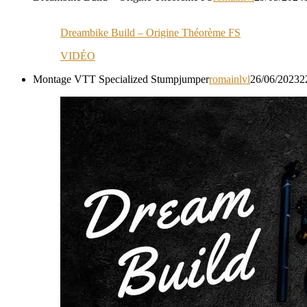
Dreambike Build – Origine Théorème FS
VIDÉO
Montage VTT Specialized Stumpjumper
romainlvl
26/06/2023
2